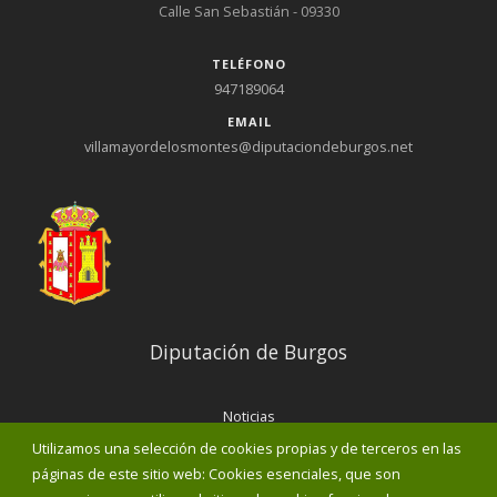
Calle San Sebastián - 09330
TELÉFONO
947189064
EMAIL
villamayordelosmontes@diputaciondeburgos.net
Diputación de Burgos
Noticias
Eventos
Utilizamos una selección de cookies propias y de terceros en las
Corporación Municipal
páginas de este sitio web: Cookies esenciales, que son
Teléfonos de interés