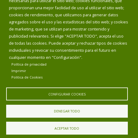
necesarias para utilizar el sitio web; cookies funcionales, que
proporcionan una mejor facilidad de uso al utilizar el sitio web;
INICIAR SESIÓN
cookies de rendimiento, que utilizamos para generar datos
MAPA WEB
agregados sobre el uso y las estadísticas del sitio web; y cookies
de marketing, que se utilizan para mostrar contenido y
publicidad relevantes. Si elige "ACEPTAR TODO", acepta el uso
de todas las cookies. Puede aceptar y rechazar tipos de cookies
individuales y revocar su consentimiento para el futuro en
cualquier momento en "Configuración".
Política de privacidad
Imprimir
Politica de Cookies
CONFIGURAR COOKIES
Aviso Legal
Política de privacidad
Política de Cookies
DENEGAR TODO
Declaración de accesibilidad
ACEPTAR TODO
Diputación de Burgos